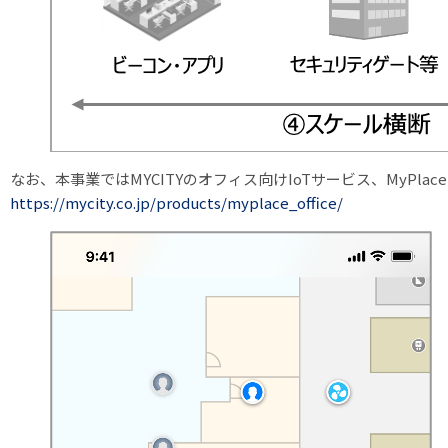
なお、本事業ではMYCITYのオフィス向けIoTサービス、MyPla
https://mycity.co.jp/products/myplace_office/