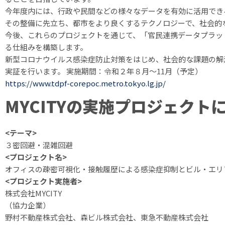
今年度内には、行政や民間などの様々なデータを有効に活用でき
その整備に先立ち、都市をより良くするテクノロジーで、社会的
今後、これらのプロジェクトを通じて、「官民連携データプラッ
る仕組みを構築します。
新型コロナウイルス感染症防止対策をはじめ、社会的な課題の解
実証を行います。 実施期間：令和２年８月～11月（予定）
https://www.tdpf-corepoc.metro.tokyo.lg.jp/
MYCITYの実施プロジェクト
<テーマ>
３密回避・混雑回避
<プロジェクト名>
オフィスの疎密可視化・接触履歴による感染症抑制とビル・エリ
<プロジェクト実施者>
株式会社MYCITY
（協力企業）
野村不動産株式会社、森ビル株式会社、東急不動産株式会社